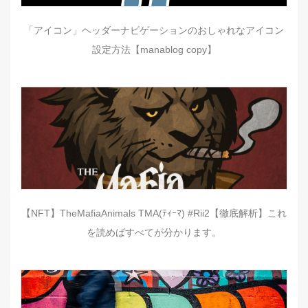
「アイコン」ヘッダーナビゲーションのおしゃれなアイコン
設定方法【manablog copy】
【NFT】TheMafiaAnimals TMA(ﾃｨｰﾏ) #Rii2【徹底解析】これ
を読めばすべてが分かります。