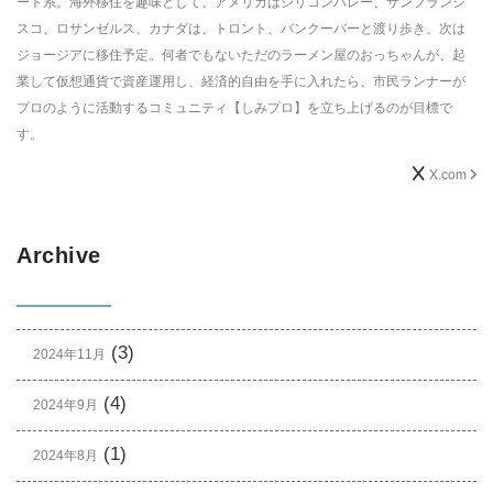
ート系。海外移住を趣味として、アメリカはシリコンバレー、サンフランシ
スコ、ロサンゼルス、カナダは、トロント、バンクーバーと渡り歩き、次は
ジョージアに移住予定。何者でもないただのラーメン屋のおっちゃんが、起
業して仮想通貨で資産運用し、経済的自由を手に入れたら、市民ランナーが
プロのように活動するコミュニティ【しみプロ】を立ち上げるのが目標で
す。
X.com
Archive
(3)
2024年11月
(4)
2024年9月
(1)
2024年8月