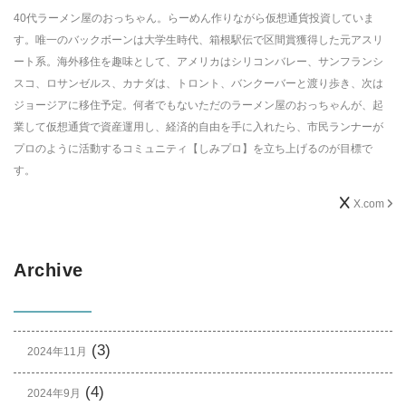
40代ラーメン屋のおっちゃん。らーめん作りながら仮想通貨投資していま
す。唯一のバックボーンは大学生時代、箱根駅伝で区間賞獲得した元アスリ
ート系。海外移住を趣味として、アメリカはシリコンバレー、サンフランシ
スコ、ロサンゼルス、カナダは、トロント、バンクーバーと渡り歩き、次は
ジョージアに移住予定。何者でもないただのラーメン屋のおっちゃんが、起
業して仮想通貨で資産運用し、経済的自由を手に入れたら、市民ランナーが
プロのように活動するコミュニティ【しみプロ】を立ち上げるのが目標で
す。
X.com
Archive
(3)
2024年11月
(4)
2024年9月