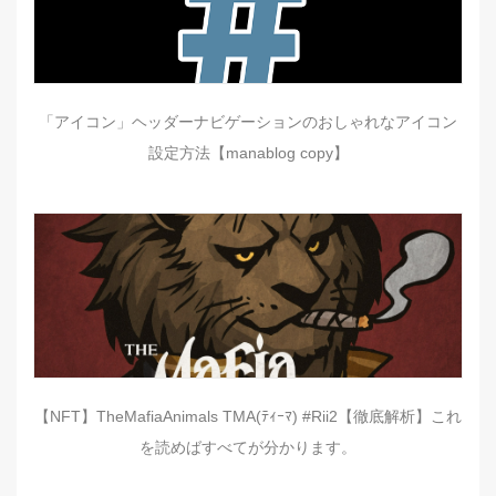
「アイコン」ヘッダーナビゲーションのおしゃれなアイコン
設定方法【manablog copy】
【NFT】TheMafiaAnimals TMA(ﾃｨｰﾏ) #Rii2【徹底解析】これ
を読めばすべてが分かります。