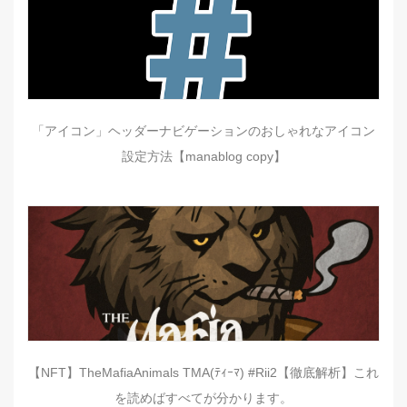
「アイコン」ヘッダーナビゲーションのおしゃれなアイコン
設定方法【manablog copy】
【NFT】TheMafiaAnimals TMA(ﾃｨｰﾏ) #Rii2【徹底解析】これ
を読めばすべてが分かります。