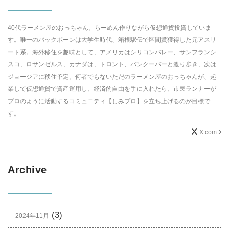
40代ラーメン屋のおっちゃん。らーめん作りながら仮想通貨投資していま
す。唯一のバックボーンは大学生時代、箱根駅伝で区間賞獲得した元アスリ
ート系。海外移住を趣味として、アメリカはシリコンバレー、サンフランシ
スコ、ロサンゼルス、カナダは、トロント、バンクーバーと渡り歩き、次は
ジョージアに移住予定。何者でもないただのラーメン屋のおっちゃんが、起
業して仮想通貨で資産運用し、経済的自由を手に入れたら、市民ランナーが
プロのように活動するコミュニティ【しみプロ】を立ち上げるのが目標で
す。
X.com
Archive
(3)
2024年11月