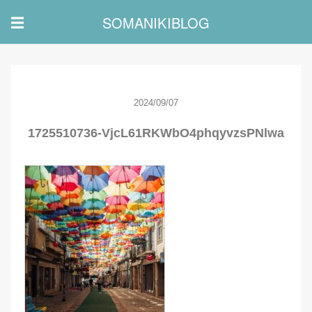
SOMANIKIBLOG
☰
2024/09/07
1725510736-VjcL61RKWbO4phqyvzsPNlwa