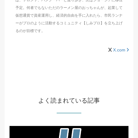
は、トロント、バンクーバーと渡り歩き、次はジョージアに移住
予定。何者でもないただのラーメン屋のおっちゃんが、起業して
仮想通貨で資産運用し、経済的自由を手に入れたら、市民ランナ
ーがプロのように活動するコミュニティ【しみプロ】を立ち上げ
るのが目標です。
X.com
よく読まれている記事