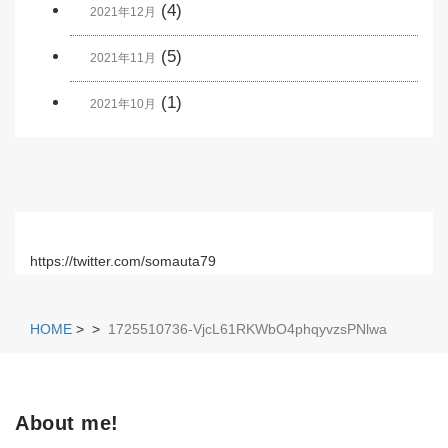
(4)
2021年12月
(5)
2021年11月
(1)
2021年10月
https://twitter.com/somauta79
HOME
>
>
1725510736-VjcL61RKWbO4phqyvzsPNlwa
About me!