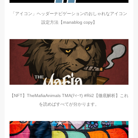
「アイコン」ヘッダーナビゲーションのおしゃれなアイコン
設定方法【manablog copy】
【NFT】TheMafiaAnimals TMA(ﾃｨｰﾏ) #Rii2【徹底解析】これ
を読めばすべてが分かります。