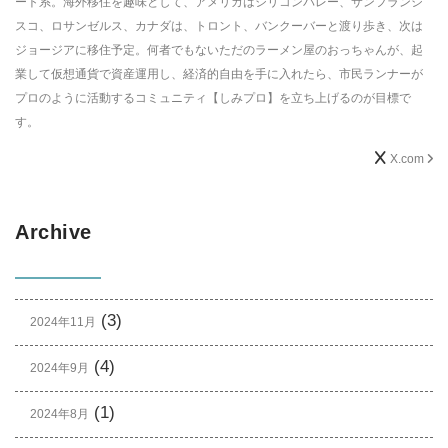
ート系。海外移住を趣味として、アメリカはシリコンバレー、サンフランシ
スコ、ロサンゼルス、カナダは、トロント、バンクーバーと渡り歩き、次は
ジョージアに移住予定。何者でもないただのラーメン屋のおっちゃんが、起
業して仮想通貨で資産運用し、経済的自由を手に入れたら、市民ランナーが
プロのように活動するコミュニティ【しみプロ】を立ち上げるのが目標で
す。
X.com
Archive
(3)
2024年11月
(4)
2024年9月
(1)
2024年8月