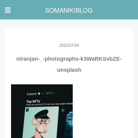
SOMANIKIBLOG
☰
2022/07/04
niranjan-_-photographs-k3WaRKSvbZE-
unsplash