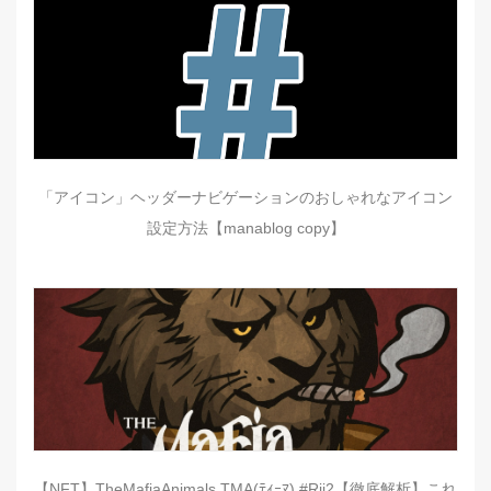
「アイコン」ヘッダーナビゲーションのおしゃれなアイコン
設定方法【manablog copy】
【NFT】TheMafiaAnimals TMA(ﾃｨｰﾏ) #Rii2【徹底解析】これ