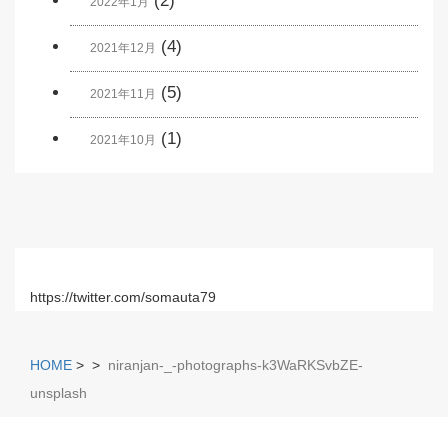
(2)
2022年1月
(4)
2021年12月
(5)
2021年11月
(1)
2021年10月
https://twitter.com/somauta79
HOME
>
>
niranjan-_-photographs-k3WaRKSvbZE-
unsplash