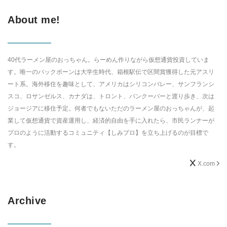
About me!
40代ラーメン屋のおっちゃん。らーめん作りながら仮想通貨投資していま
す。唯一のバックボーンは大学生時代、箱根駅伝で区間賞獲得した元アスリ
ート系。海外移住を趣味として、アメリカはシリコンバレー、サンフランシ
スコ、ロサンゼルス、カナダは、トロント、バンクーバーと渡り歩き、次は
ジョージアに移住予定。何者でもないただのラーメン屋のおっちゃんが、起
業して仮想通貨で資産運用し、経済的自由を手に入れたら、市民ランナーが
プロのように活動するコミュニティ【しみプロ】を立ち上げるのが目標で
す。
X.com
Archive