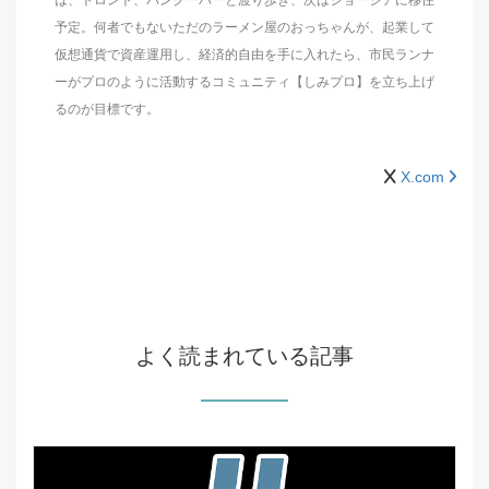
は、トロント、バンクーバーと渡り歩き、次はジョージアに移住
予定。何者でもないただのラーメン屋のおっちゃんが、起業して
仮想通貨で資産運用し、経済的自由を手に入れたら、市民ランナ
ーがプロのように活動するコミュニティ【しみプロ】を立ち上げ
るのが目標です。
X.com
よく読まれている記事