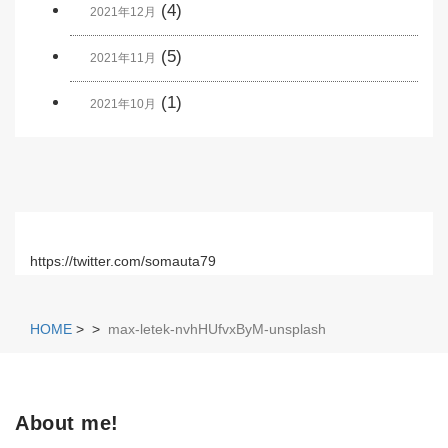
(4)
2021年12月
(5)
2021年11月
(1)
2021年10月
https://twitter.com/somauta79
HOME
>
>
max-letek-nvhHUfvxByM-unsplash
About me!