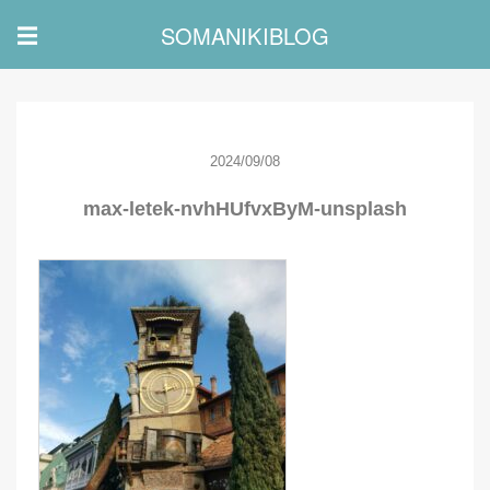
SOMANIKIBLOG
☰
2024/09/08
max-letek-nvhHUfvxByM-unsplash