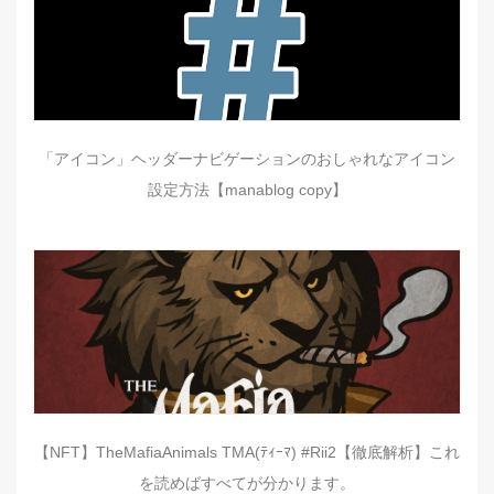
「アイコン」ヘッダーナビゲーションのおしゃれなアイコン
設定方法【manablog copy】
【NFT】TheMafiaAnimals TMA(ﾃｨｰﾏ) #Rii2【徹底解析】これ
を読めばすべてが分かります。