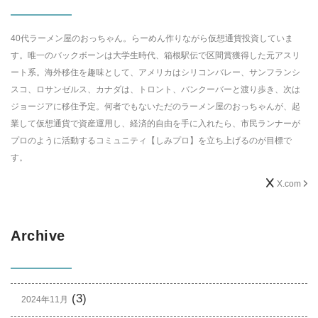
40代ラーメン屋のおっちゃん。らーめん作りながら仮想通貨投資していま
す。唯一のバックボーンは大学生時代、箱根駅伝で区間賞獲得した元アスリ
ート系。海外移住を趣味として、アメリカはシリコンバレー、サンフランシ
スコ、ロサンゼルス、カナダは、トロント、バンクーバーと渡り歩き、次は
ジョージアに移住予定。何者でもないただのラーメン屋のおっちゃんが、起
業して仮想通貨で資産運用し、経済的自由を手に入れたら、市民ランナーが
プロのように活動するコミュニティ【しみプロ】を立ち上げるのが目標で
す。
X.com
Archive
(3)
2024年11月