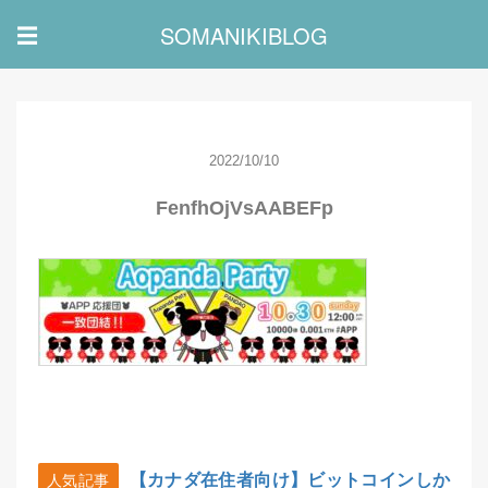
SOMANIKIBLOG
☰
2022/10/10
FenfhOjVsAABEFp
【カナダ在住者向け】ビットコインしか
人気記事