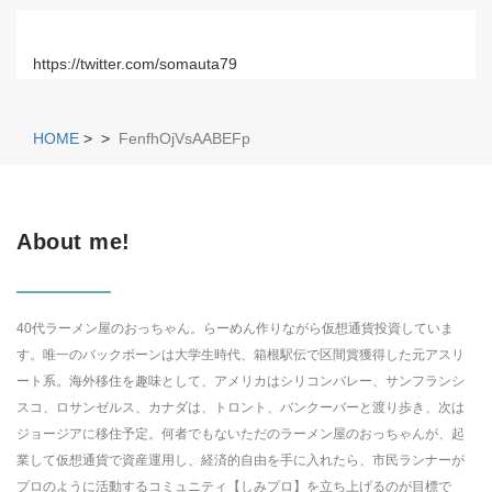
https://twitter.com/somauta79
HOME
>
>
FenfhOjVsAABEFp
About me!
40代ラーメン屋のおっちゃん。らーめん作りながら仮想通貨投資していま
す。唯一のバックボーンは大学生時代、箱根駅伝で区間賞獲得した元アスリ
ート系。海外移住を趣味として、アメリカはシリコンバレー、サンフランシ
スコ、ロサンゼルス、カナダは、トロント、バンクーバーと渡り歩き、次は
ジョージアに移住予定。何者でもないただのラーメン屋のおっちゃんが、起
業して仮想通貨で資産運用し、経済的自由を手に入れたら、市民ランナーが
プロのように活動するコミュニティ【しみプロ】を立ち上げるのが目標で